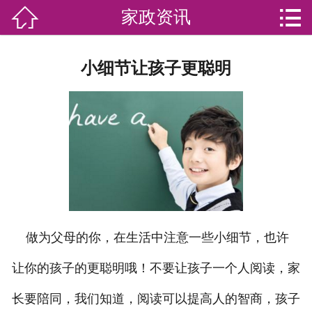


家政资讯

网站首页

分
家庭服务
小细节让孩子更聪明
类
专业团队
加盟苏家联
荣誉资质
家政资讯
你问我答
做为父母的你，在生活中注意一些小细节，也许
关于我们
让你的孩子的更聪明哦！不要让孩子一个人阅读，家
长要陪同，我们知道，阅读可以提高人的智商，孩子
联系我们