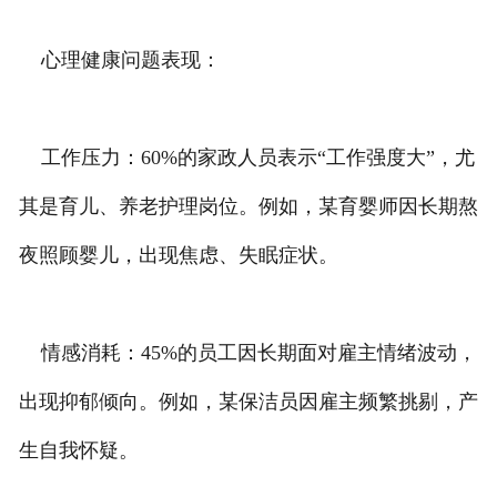
心理健康问题表现：
工作压力：60%的家政人员表示“工作强度大”，尤
其是育儿、养老护理岗位。例如，某育婴师因长期熬
夜照顾婴儿，出现焦虑、失眠症状。
情感消耗：45%的员工因长期面对雇主情绪波动，
出现抑郁倾向。例如，某保洁员因雇主频繁挑剔，产
生自我怀疑。