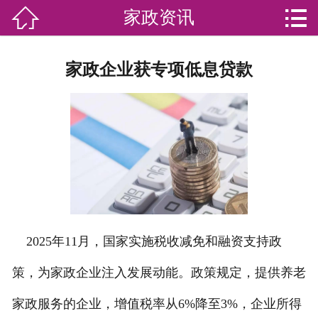


家政资讯

网站首页

分
家庭服务
家政企业获专项低息贷款
类
专业团队
加盟苏家联
荣誉资质
家政资讯
你问我答
2025年11月，国家实施税收减免和融资支持政
关于我们
策，为家政企业注入发展动能。政策规定，提供养老
家政服务的企业，增值税率从6%降至3%，企业所得
联系我们